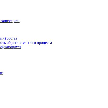
рганизацией
ий) состав
сть образовательного процесса
обучающихся
ии